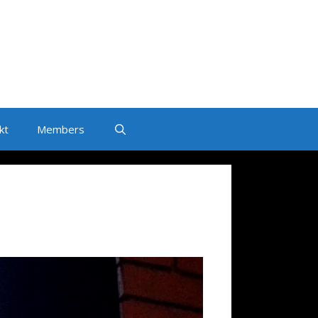
kt
Members