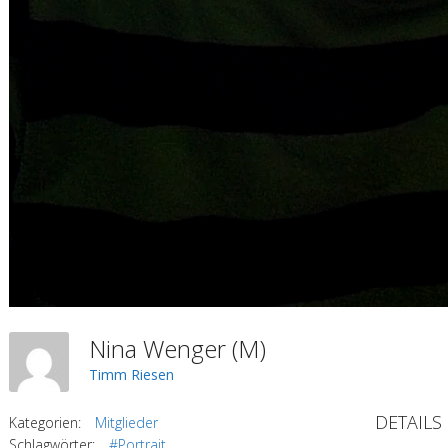
Nina Wenger (M)
Timm Riesen
DETAILS
Kategorien:
Mitglieder
Schlagwörter:
#Portrait