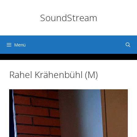
Zum
Inhalt
SoundStream
springen
Menü
Rahel Krähenbühl (M)